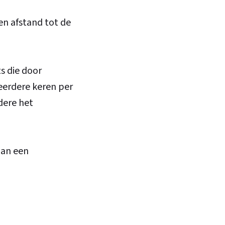
en afstand tot de
s die door
eerdere keren per
dere het
aan een