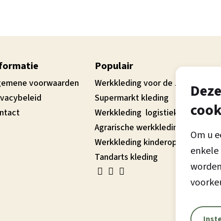
formatie
Populair
gemene voorwaarden
Werkkleding voor de zorg
Deze
ivacybeleid
Supermarkt kleding
cook
ntact
Werkkleding logistiek
Agrarische werkkleding
Om u ee
Werkkleding kinderopvang
enkele 
Tandarts kleding
worden 
voorke
Inst