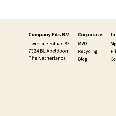
Company Fits B.V.
Corporate
In
Tweelingenlaan 85
MVO
Al
7324 BL Apeldoorn
Recycling
Pr
The Netherlands
Blog
Co