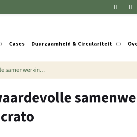
Cases
Duurzaamheid & Circulariteit
Ove
enwerking met Lucrato
aardevolle samenwe
crato